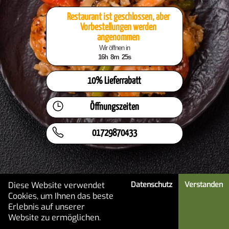
Restaurant ist geschlossen, aber
Vorbestellungen werden
angenommen
Wir öffnen in
16h
8m
25s
10% Lieferrabatt
Öffnungszeiten
01729870433
Diese Website verwendet
Datenschutz
Verstanden
Cookies, um Ihnen das beste
Erlebnis auf unserer
HOME
MENÜ
MEIN KONTO
Website zu ermöglichen.