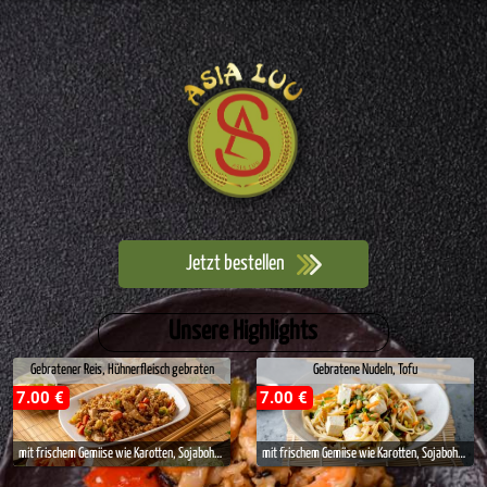
Jetzt bestellen
Unsere Highlights
Gebratener Reis, Hühnerfleisch gebraten
Gebratene Nudeln, Tofu
7.00 €
7.00 €
mit frischem Gemiise wie Karotten, Sojabohnen, Porree, Chinakohl, Mais, Zwiebeln und Ei
mit frischem Gemiise wie Karotten, Sojabohnen, Porree, Chinakohl, Zwiebeln und Ei